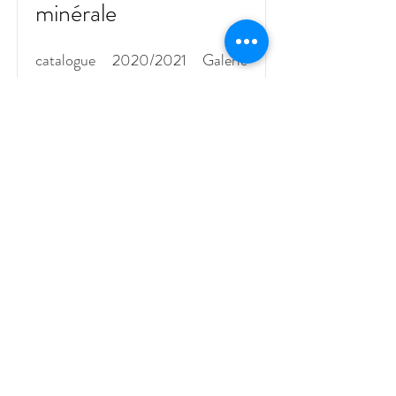
minérale
catalogue 2020/2021 Galerie
l'Oeil écoute - Lyon
Read More
Le minéral et la roche