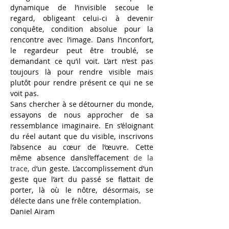
dynamique de l’invisible secoue le 
regard, obligeant celui-ci
à
devenir 
conquête, condition absolue pour la 
rencontre avec l’image. Dans l’inconfort, 
le regardeur peut
être troublé, se 
demandant ce qu’il voit. L’art n’est pas 
toujours là
pour rendre visible mais 
plutôt pour rendre présent ce qui ne se 
voit pas.
Sans chercher
à
se détourner du monde, 
essayons de nous approcher de sa 
ressemblance imaginaire. En s’éloignant 
du réel autant que du visible, inscrivons 
l’absence au cœur de l’œuvre. Cette 
même absence dansl’effacement
de la 
trace, d
’un geste. L’accomplissement d’un 
geste que l’art du passé
se flattait de 
porter, là
où
le nôtre, désormais, se 
délecte dans une frêle contemplation.  
Daniel Airam