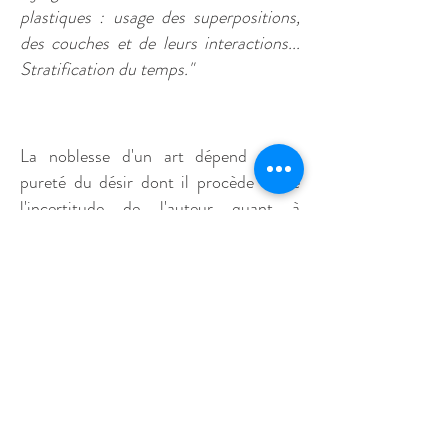
plastiques : usage des superpositions,
des couches et de leurs interactions...
Stratification du temps."
La noblesse d'un art dépend de la
pureté du désir dont il procède et de
l'incertitude de l'auteur quant à
l'heureux succès de son action. Plus
l'artiste est-il rendu incertain du
résultat de son effort par la nature de la
matière qu'il tourmente et des agents
dont il use pour la contraindre, plus pur
est son désir, plus évidente sa vertu.
Paul Valéry, p
ièces sur l'art